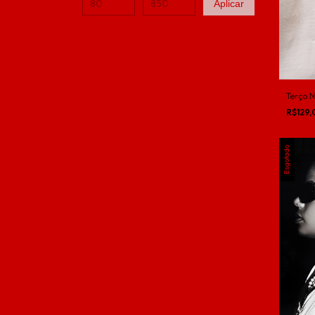
Aplicar
Terço 
R$129
Esgotado