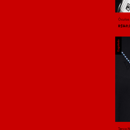
Óculos
R$149
Esgotado
Terço 