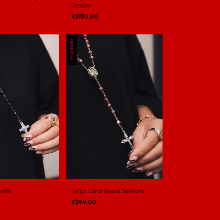
Graças
R$130,00
Esgotado
ento
Terço Coral Nossa Senhora
R$99,00