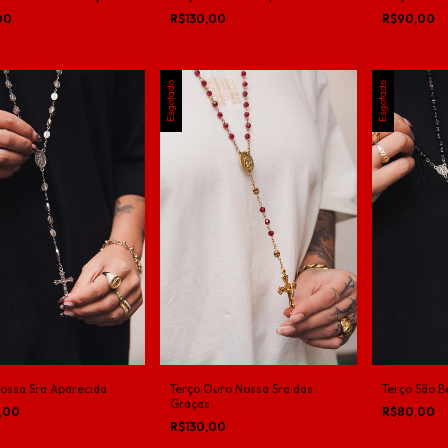
00
R$130,00
R$90,00
Esgotado
Esgotado
Nossa Sra Aparecida
Terço Ouro Nossa Sra das
Terço São B
Graças
,00
R$80,00
R$130,00