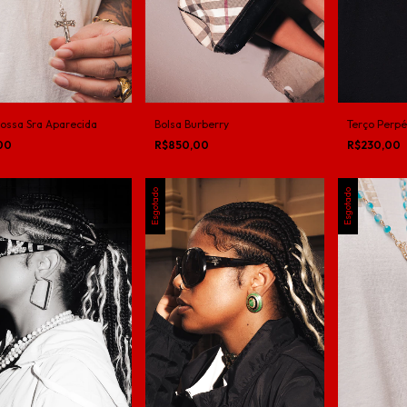
Nossa Sra Aparecida
Bolsa Burberry
Terço Perpé
,00
R$850,00
R$230,00
Esgotado
Esgotado