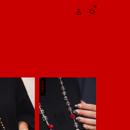
0
Esgotado