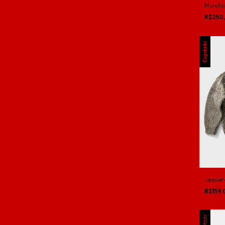
Moleto
R$250
Esgotado
Jaqueta
R$159
Esgotado