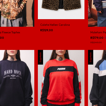
Colete Hellen Carolina
R$129,00
a Fleece Toptex
Moletom P
,00
R$179,00
-
R$249,00
Esgotado
Esgotado