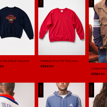
m Hard Rock Cozumel
Moletom Fruit Of The Loom
,00
R$149,00
Colete Mark
R$349,00
Esgotado
Esgotado