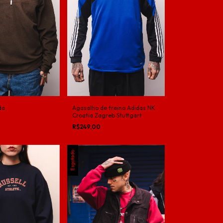
da
Agasalho de treino Adidas NK
Croatia Zagreb Stuttgart
R$249,00
Esgotado