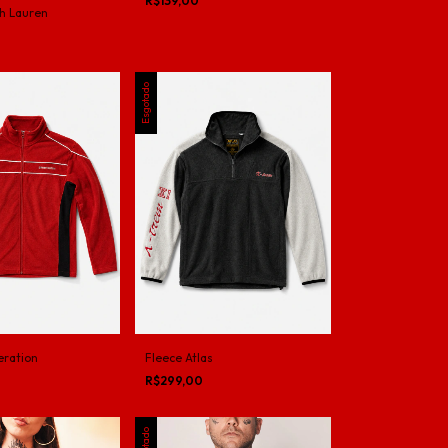
R$139,00
h Lauren
Esgotado
eration
Fleece Atlas
R$299,00
Esgotado