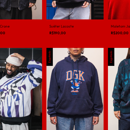
Suéter Lacoste
Moletom Ja
 Crone
R$190,00
R$200,00
,00
Esgotado
Esgotado