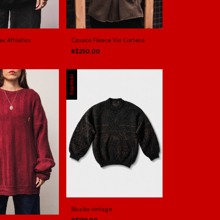
Casaco Fleece Via Cortesa
x Athletics
R$250,00
Esgotado
Blusão vintage