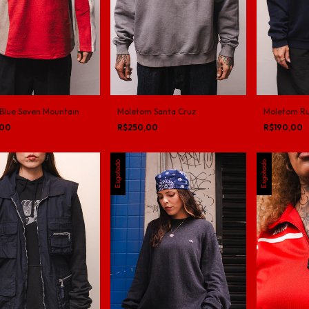
Moletom Santa Cruz
 Blue Seven Mountain
Moletom Rus
R$250,00
,00
R$190,00
Esgotado
Esgotado