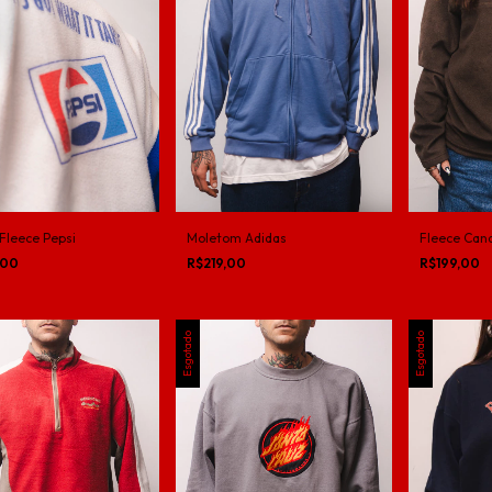
Fleece Pepsi
Moletom Adidas
Fleece Can
,00
R$219,00
R$199,00
Esgotado
Esgotado