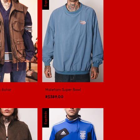
 Astor
Moletom Super Bowl
R$389,00
Esgotado