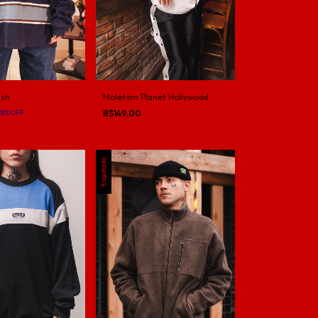
ash
Moletom Planet Hollywood
28
%
OFF
R$149,00
Esgotado