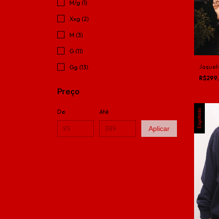
M/g (1)
Xxg (2)
M (3)
G (11)
Jaquet
Gg (13)
R$299
Preço
De
Até
Esgotado
Aplicar