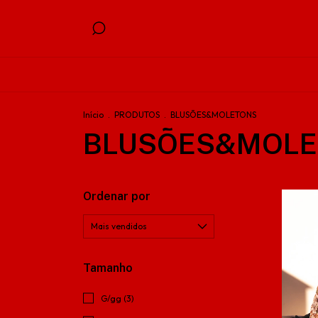
Início
.
PRODUTOS
.
BLUSÕES&MOLETONS
BLUSÕES&MOL
Ordenar por
Tamanho
G/gg (3)