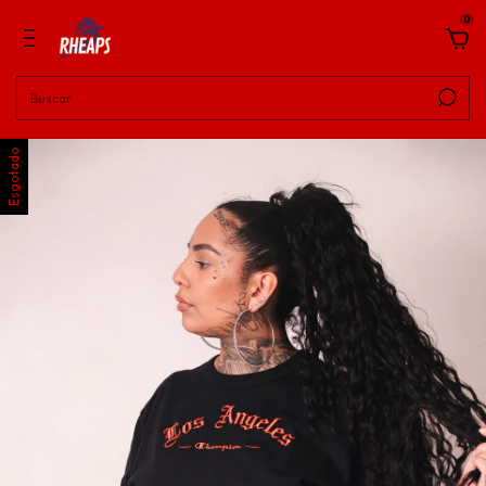
0
Esgotado