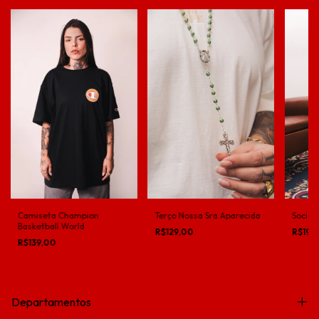
Camiseta Champion
Terço Nossa Sra Aparecida
Social 
Basketball World
R$129,00
R$199
R$139,00
Departamentos